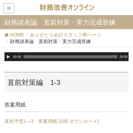
財務諸表論 直前対策・実力完成答練
HOME
ありがとう会計スタッフ用ページ
財務諸表論 直前対策・実力完成答練
音
00:00
00:00
声
プ
レ
直前対策編 1-3
ー
ヤ
ー
答案用紙
直前予想1―3 答案用紙 (199 ダウンロード)